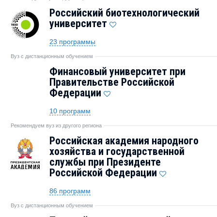
Российский биотехнологический
университет
23 программы
Вуз с дистанционным обучением
Финансовый университет при
Правительстве Российской
Федерации
10 программ
Рекомендуем вуз из другого региона
Российская академия народного
хозяйства и государственной
службы при Президенте
Российской Федерации
86 программ
Вуз с дистанционным обучением