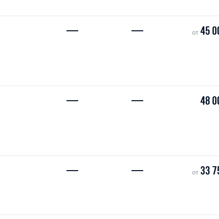
—
—
45 0
от
—
—
48 0
—
—
33 7
от