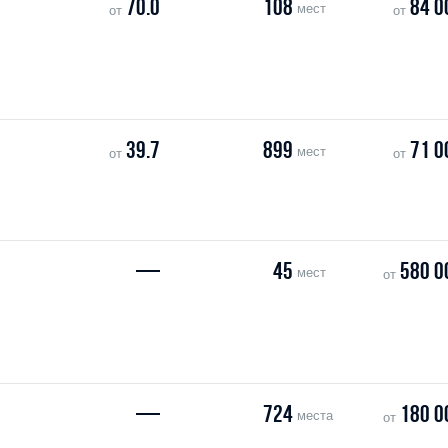
70.0
108
84 0
мест
от
от
39.7
899
71 0
мест
от
от
—
45
580 0
мест
от
—
724
180 0
места
от