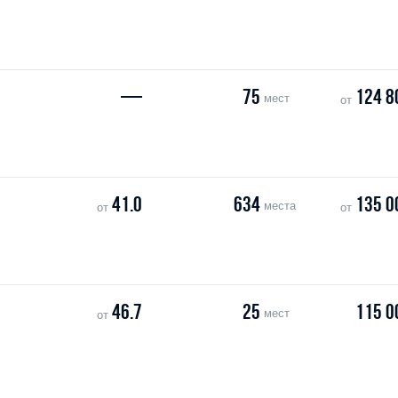
—
75
124 8
мест
от
41.0
634
135 0
места
от
от
46.7
25
115 0
мест
от