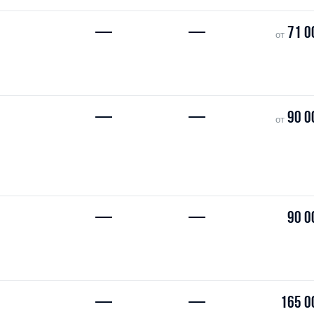
—
—
71 0
от
—
—
90 0
от
—
—
90 0
—
—
165 0