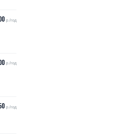
00
р./год
00
р./год
50
р./год