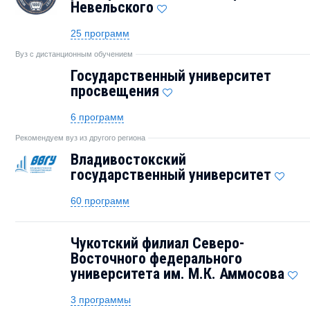
Невельского
25 программ
Вуз с дистанционным обучением
Государственный университет
просвещения
6 программ
Рекомендуем вуз из другого региона
Владивостокский
государственный университет
60 программ
Чукотский филиал Северо-
Восточного федерального
университета им. М.К. Аммосова
3 программы