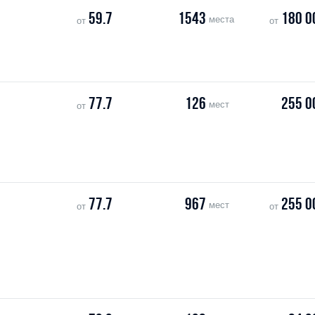
59.7
1543
180 0
места
от
от
77.7
126
255 0
мест
от
77.7
967
255 0
мест
от
от