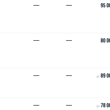
—
—
95 0
—
—
80 0
—
—
89 0
от
—
—
78 0
от