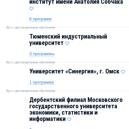
институт имени Анатолия Собчака
6 программ
Вуз с дистанционным обучением
Тюменский индустриальный
университет
3 программы
Вуз с дистанционным обучением
Университет «Синергия», г. Омск
1 программа
Вуз с дистанционным обучением
Дербентский филиал Московского
государственного университета
экономики, статистики и
информатики