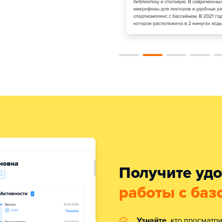
Получите уд
работы с баз
Узнайте,
кто просматри