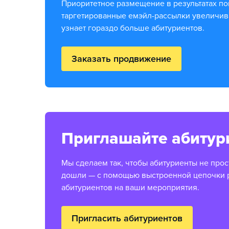
Приоритетное размещение в результатах по
таргетированные емэйл-рассылки увеличив
узнает гораздо больше абитуриентов.
Заказать продвижение
Приглашайте абитур
Мы сделаем так, чтобы абитуриенты не прос
дошли — с помощью выстроенной цепочки 
абитуриентов на ваши мероприятия.
Пригласить абитуриентов