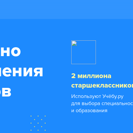
жно
чения
2 миллиона
ов
старшекласснико
Используют Учёбу.ру
для выбора специальнос
и образования