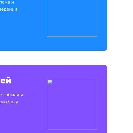
лама и
аведении
рей
е забыли и
кую явку