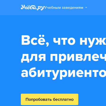
Учебным заведениям
Всё, что ну
для привле
абитуриент
Попробовать бесплатно