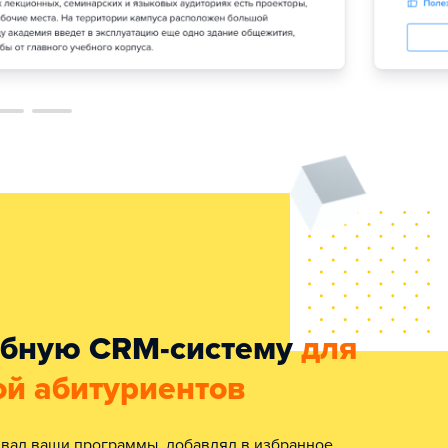
обную CRM-систему
для
ой абитуриентов
вал ваши программы, добавлял в избранное,