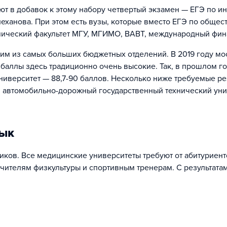
 в добавок к этому набору четвертый экзамен — ЕГЭ по ин
еханова. При этом есть вузы, которые вместо ЕГЭ по обще
мический факультет МГУ, МГИМО, ВАВТ, международный фин
им из самых больших бюджетных отделений. В 2019 году мо
 баллы здесь традиционно очень высокие. Так, в прошлом г
университет — 88,7-90 баллов. Несколько ниже требуемые р
ий автомобильно-дорожный государственный технический уни
зык
ков. Все медицинские университеты требуют от абитуриенто
учителям физкультуры и спортивным тренерам. С результата