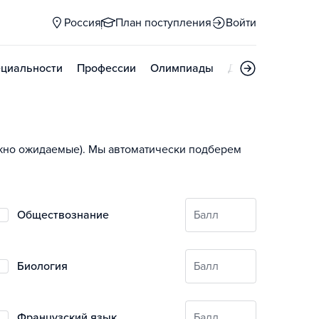
Россия
План поступления
Войти
циальности
Профессии
Олимпиады
Дни открытых д
ожно ожидаемые). Мы автоматически подберем
обществознание
Балл
биология
Балл
французский язык
Балл