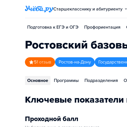
Старшекласснику и абитуриенту
Подготовка к ЕГЭ и ОГЭ
Профориентация
Ростовский базов
5
1
отзыв
Ростов-на-Дону
Государстве
Основное
Программы
Подразделения
О
Ключевые показатели
Проходной балл