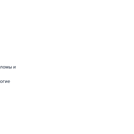
пломы и
ногие