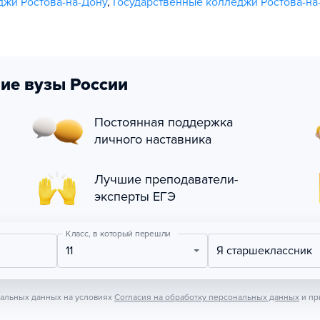
жи Ростова-на-Дону
,
Государственные колледжи Ростова-на
ие вузы России
Постоянная поддержка
личного наставника
Лучшие преподаватели-
эксперты ЕГЭ
Класс, в который перешли
11
Я старшеклассник
нальных данных на условиях
Согласия на обработку персональных данных
и пр