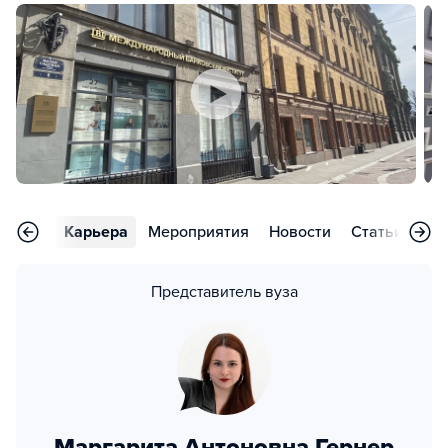
тзывы
Карьера
Мероприятия
Новости
Статьи
Во
Представитель вуза
Маргарита Антоновна Гернер