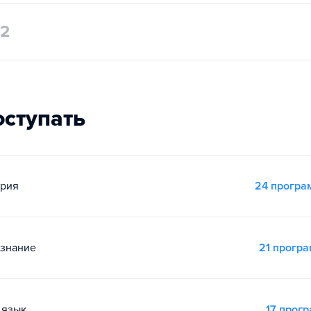
2
оступать
ория
24 прогр
ознание
21 прогр
 язык
17 прог