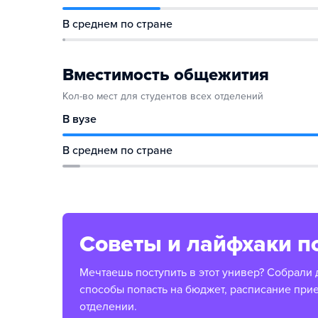
В среднем по стране
Вместимость общежития
Кол-во мест для студентов всех отделений
В вузе
В среднем по стране
Советы и лайфхаки п
Мечтаешь поступить в этот универ? Собрали 
способы попасть на бюджет, расписание при
отделении.