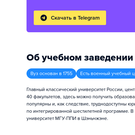
Скачать в Telegram
Об учебном заведении
Вуз
основан в
1755
Есть военный учебный ц
Главный классический университет России, цент
40 факультетов, здесь можно получить образо
популярны и, как следствие, труднодоступны ю
по интегрированной шестилетней программе. В 
университет МГУ-ППИ в Шэньчжэне.