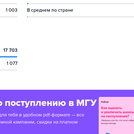
1 003
В среднем по стране
17 703
1 077
о поступлению в МГУ
для тебя в удобном pdf-формате — все
емной кампании, скидки на платном