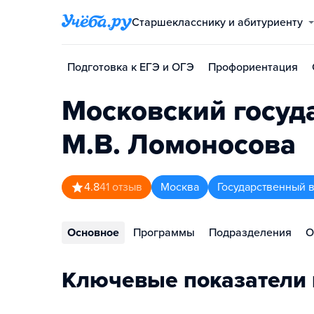
Старшекласснику и абитуриенту
Подготовка к ЕГЭ и ОГЭ
Профориентация
Московский госуд
М.В. Ломоносова
4.8
41
отзыв
Москва
Государственный 
Основное
Программы
Подразделения
О
Ключевые показатели 