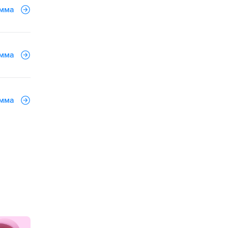
амма
амма
амма