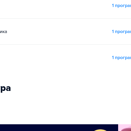
1 прогр
ика
1 прогр
1 прогр
ура