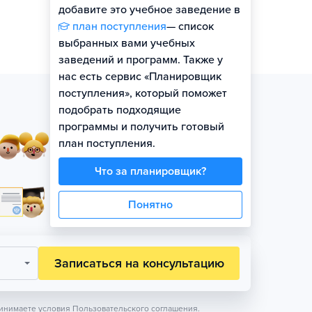
добавите это учебное заведение в
план поступления
— список
выбранных вами учебных
заведений и программ. Также у
нас есть сервис «Планировщик
поступления», который поможет
подобрать подходящие
программы и получить готовый
Занятия в небольших
план поступления.
группах по уровню
Что за планировщик?
Официальная гарантия
Понятно
поступления на бюджет
Записаться на консультацию
инимаете условия
Пользовательского соглашения.