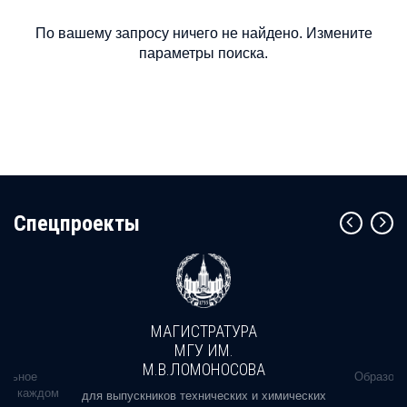
По вашему запросу ничего не найдено. Измените
параметры поиска.
Cпецпроекты
МАГИСТРАТУРА
МГУ ИМ.
М.В.ЛОМОНОСОВА
альное
Образова
ь в каждом
для выпускников технических и химических