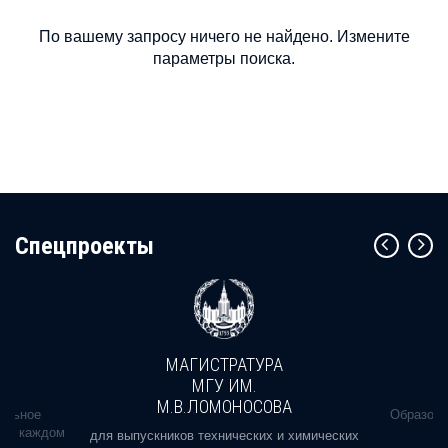
По вашему запросу ничего не найдено. Измените
параметры поиска.
Cпецпроекты
МАГИСТРАТУРА
МГУ ИМ.
М.В.ЛОМОНОСОВА
альное
Образова
ь в каждом
для выпускников технических и химических