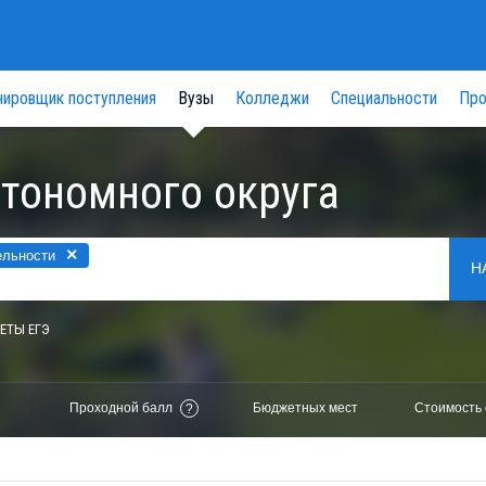
нировщик поступления
Вузы
Колледжи
Специальности
Про
втономного округа
×
ельности
Н
ЕТЫ ЕГЭ
Проходной балл
Бюджетных мест
Стоимость 
?