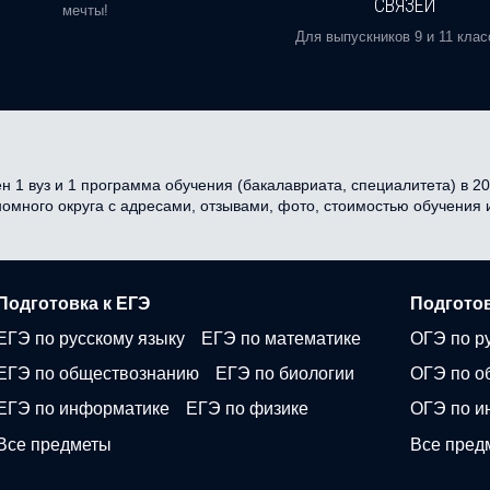
СВЯЗЕЙ
мечты!
Для выпускников 9 и 11 клас
н 1 вуз и 1 программа обучения (бакалавриата, специалитета) в 20
ономного округа с адресами, отзывами, фото, стоимостью обучения
Подготовка к ЕГЭ
Подготов
ЕГЭ по русскому языку
ЕГЭ по математике
ОГЭ по р
ЕГЭ по обществознанию
ЕГЭ по биологии
ОГЭ по о
ЕГЭ по информатике
ЕГЭ по физике
ОГЭ по и
Все предметы
Все пред