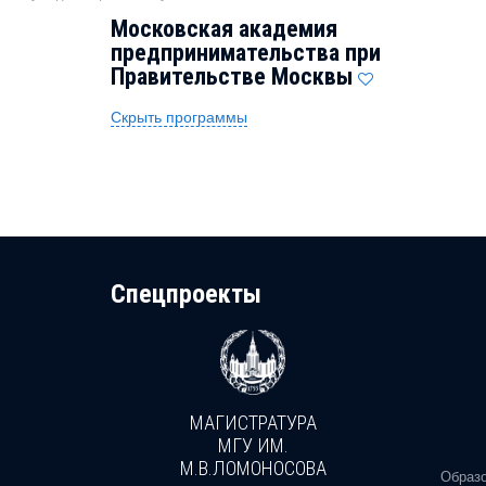
Московская академия
предпринимательства при
Правительстве Москвы
Скрыть программы
Cпецпроекты
МАГИСТРАТУРА
И
МГУ ИМ.
М.В.ЛОМОНОСОВА
, реальное
Образо