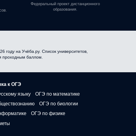
профе
Федеральный проект дистанционного
образования.
сов.
26 году на Учёба.ру. Список университетов,
 и проходным баллом.
ка к ОГЭ
усскому языку
ОГЭ по математике
бществознанию
ОГЭ по биологии
нформатике
ОГЭ по физике
меты