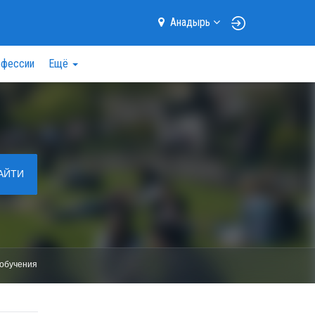
Анадырь
фессии
Ещё
АЙТИ
обучения