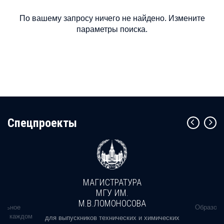
По вашему запросу ничего не найдено. Измените
параметры поиска.
Cпецпроекты
МАГИСТРАТУРА
МГУ ИМ.
М.В.ЛОМОНОСОВА
альное
Образова
ь в каждом
для выпускников технических и химических