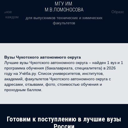
МГУ ИМ.
М.В.ЛОМОНОСОВА
альное
Образова
ь в каждом
для выпускников технических и химических
факультетов
Вузы Чукотского автономного округа
Лучшие вузы Чукотского автономного округа – найден 1 вуз и 1
программа обучения (бакалавриата, специалитета) в 2026
году на Учёба.ру. Список университетов, институтов,
академий, факультетов Чукотского автономного округа с
адресами, отзывами, фото, стоимостью обучения и
проходным баллом.
Готовим к поступлению в лучшие вузы
России