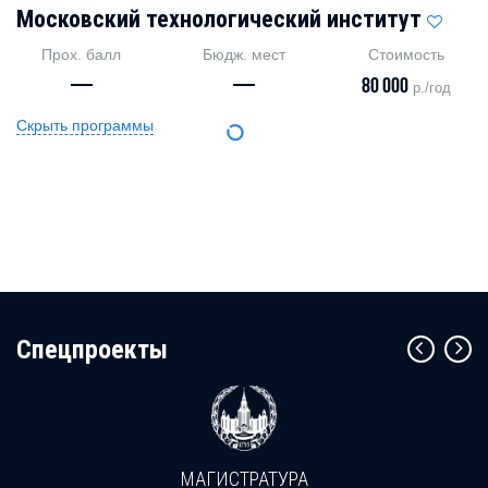
Московский технологический институт
Прох. балл
Бюдж. мест
Стоимость
—
—
80 000
р./год
Скрыть программы
Cпецпроекты
МАГИСТРАТУРА