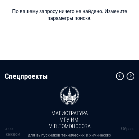
По вашему запросу ничего не найдено. Измените
параметры поиска.
Cпецпроекты
МАГИСТРАТУРА
МГУ ИМ.
М.В.ЛОМОНОСОВА
альное
Образова
ь в каждом
для выпускников технических и химических