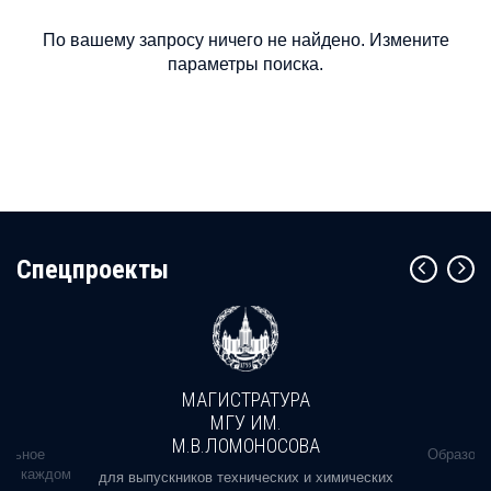
По вашему запросу ничего не найдено. Измените
параметры поиска.
Cпецпроекты
МАГИСТРАТУРА
МГУ ИМ.
М.В.ЛОМОНОСОВА
альное
Образова
ь в каждом
для выпускников технических и химических