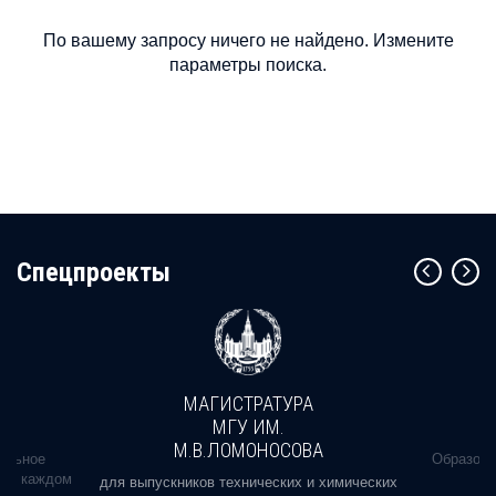
По вашему запросу ничего не найдено. Измените
параметры поиска.
Cпецпроекты
МАГИСТРАТУРА
МГУ ИМ.
М.В.ЛОМОНОСОВА
альное
Образова
ь в каждом
для выпускников технических и химических