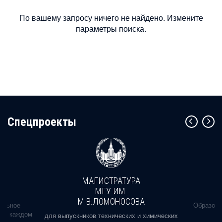
По вашему запросу ничего не найдено. Измените
параметры поиска.
Cпецпроекты
МАГИСТРАТУРА
МГУ ИМ.
М.В.ЛОМОНОСОВА
альное
Образова
ь в каждом
для выпускников технических и химических