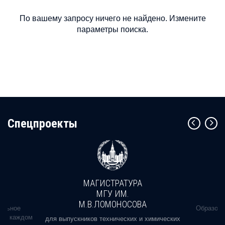
По вашему запросу ничего не найдено. Измените
параметры поиска.
Cпецпроекты
МАГИСТРАТУРА
МГУ ИМ.
М.В.ЛОМОНОСОВА
альное
Образова
ь в каждом
для выпускников технических и химических