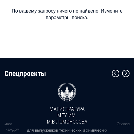
По вашему запросу ничего не найдено. Измените
параметры поиска.
Cпецпроекты
МАГИСТРАТУРА
МГУ ИМ.
М.В.ЛОМОНОСОВА
альное
Образова
ь в каждом
для выпускников технических и химических