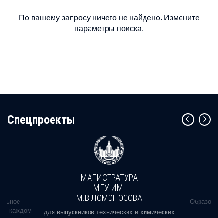
По вашему запросу ничего не найдено. Измените
параметры поиска.
Cпецпроекты
МАГИСТРАТУРА
МГУ ИМ.
М.В.ЛОМОНОСОВА
альное
Образова
ь в каждом
для выпускников технических и химических