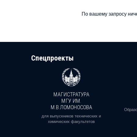
По вашему запросу ниче
Cпецпроекты
МАГИСТРАТУРА
И
МГУ ИМ.
М.В.ЛОМОНОСОВА
, реальное
Образо
орая есть
для выпускников технических и
химических факультетов