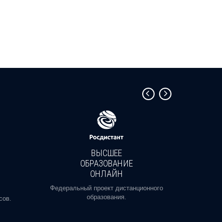
ВЫСШЕЕ
ОБРАЗОВАНИЕ
ОНЛАЙН
Пройди
профе
Федеральный проект дистанционного
образования.
сов.