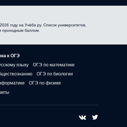
2026 году на Учёба.ру. Список университетов,
 и проходным баллом.
ка к ОГЭ
усскому языку
ОГЭ по математике
бществознанию
ОГЭ по биологии
нформатике
ОГЭ по физике
меты