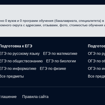
но 0 вузов и 0 программ обучения (бакалавриата, специалитета) в 
ономного округа с адресами, отзывами, фото, стоимостью обучения
Подготовка к ЕГЭ
Подготов
ЕГЭ по русскому языку
ЕГЭ по математике
ОГЭ по р
ЕГЭ по обществознанию
ЕГЭ по биологии
ОГЭ по о
ЕГЭ по информатике
ЕГЭ по физике
ОГЭ по и
Все предметы
Все пред
оглашение
Правила сайта