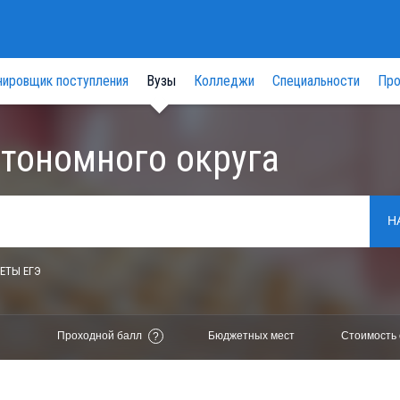
нировщик поступления
Вузы
Колледжи
Специальности
Про
втономного округа
Н
ЕТЫ ЕГЭ
Проходной балл
Бюджетных мест
Стоимость 
?