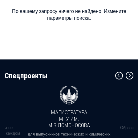
По вашему запросу ничего не найдено. Измените
параметры поиска.
Cпецпроекты
МАГИСТРАТУРА
МГУ ИМ.
М.В.ЛОМОНОСОВА
альное
Образова
ь в каждом
для выпускников технических и химических