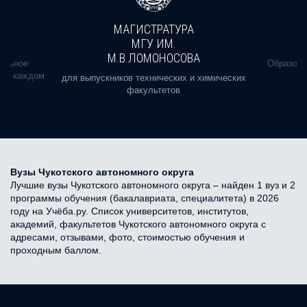
МАГИСТРАТУРА
МГУ ИМ.
М.В.ЛОМОНОСОВА
альное
Образова
ь в каждом
для выпускников технических и химических
факультетов
Вузы Чукотского автономного округа
Лучшие вузы Чукотского автономного округа – найден 1 вуз и 2
программы обучения (бакалавриата, специалитета) в 2026
году на Учёба.ру. Список университетов, институтов,
академий, факультетов Чукотского автономного округа с
адресами, отзывами, фото, стоимостью обучения и
проходным баллом.