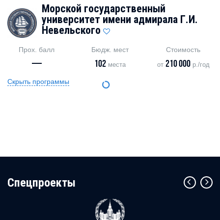
Морской государственный
университет имени адмирала Г.И.
Невельского
Прох. балл
Бюдж. мест
Стоимость
—
102
210 000
места
от
р./год
Скрыть программы
Cпецпроекты