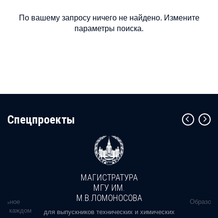
По вашему запросу ничего не найдено. Измените
параметры поиска.
Cпецпроекты
МАГИСТРАТУРА
МГУ ИМ.
М.В.ЛОМОНОСОВА
альное
Образова
ь в каждом
для выпускников технических и химических