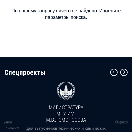
По вашему запросу ничего не найдено. Измените
параметры поиска.
Cпецпроекты
МАГИСТРАТУРА
МГУ ИМ.
М.В.ЛОМОНОСОВА
альное
Образова
ь в каждом
для выпускников технических и химических