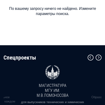
По вашему запросу ничего не найдено. Измените
параметры поиска.
Cпецпроекты
МАГИСТРАТУРА
МГУ ИМ.
М.В.ЛОМОНОСОВА
альное
Образова
ь в каждом
для выпускников технических и химических