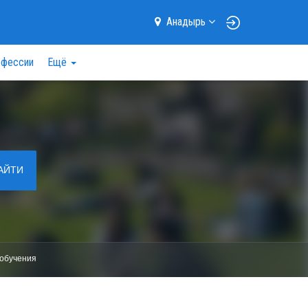
Анадырь
фессии
Ещё
АЙТИ
обучения