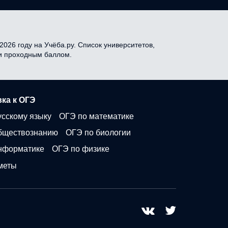
2026 году на Учёба.ру. Список университетов,
 и проходным баллом.
ка к ОГЭ
усскому языку
ОГЭ по математике
бществознанию
ОГЭ по биологии
нформатике
ОГЭ по физике
меты