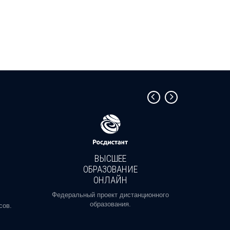
ВЫСШЕЕ
ОБРАЗОВАНИЕ
ОНЛАЙН
Пройди
профе
Федеральный проект дистанционного
образования.
сов.