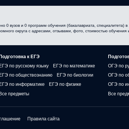
но 0 вузов и 0 программ обучения (бакалавриата, специалитета) в 
ономного округа с адресами, отзывами, фото, стоимостью обучения
Подготовка к ЕГЭ
Подготов
ЕГЭ по русскому языку
ЕГЭ по математике
ОГЭ по р
ЕГЭ по обществознанию
ЕГЭ по биологии
ОГЭ по о
ЕГЭ по информатике
ЕГЭ по физике
ОГЭ по и
Все предметы
Все пред
оглашение
Правила сайта