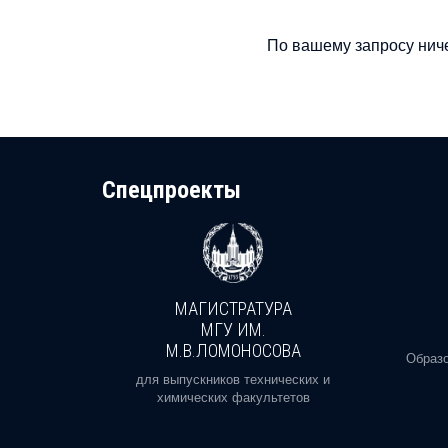
По вашему запросу ниче
Cпецпроекты
МАГИСТРАТУРА
И
МГУ ИМ.
М.В.ЛОМОНОСОВА
, реальное
Образо
орая есть
для выпускников технических и
химических факультетов