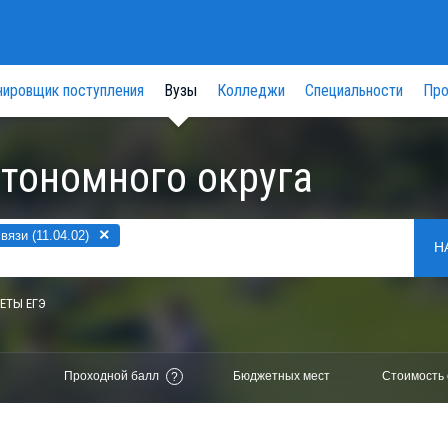
нировщик поступления
Вузы
Колледжи
Специальности
Про
втономного округа
×
язи (11.04.02)
Н
ЕТЫ ЕГЭ
Проходной балл
Бюджетных мест
Стоимость 
?