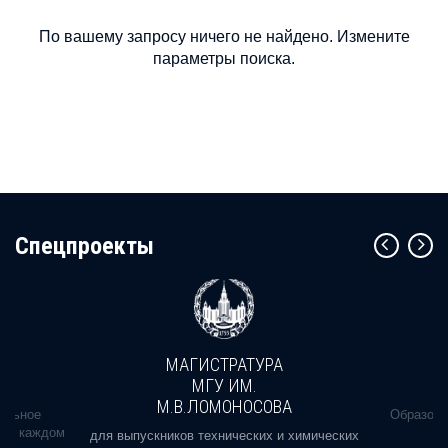
По вашему запросу ничего не найдено. Измените
параметры поиска.
Cпецпроекты
МАГИСТРАТУРА
МГУ ИМ.
М.В.ЛОМОНОСОВА
альное
Образова
ь в каждом
для выпускников технических и химических