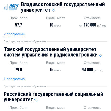
Владивостокский государственный
университет
Прох. балл
Бюдж. мест
Стоимость
57.7
10
170 000
мест
от
р./год
2 программы
Вуз с дистанционным обучением
Томский государственный университет
систем управления и радиоэлектроники
Прох. балл
Бюдж. мест
Стоимость
79.0
15
94 000
мест
р./год
1 программа
Вуз с дистанционным обучением
Российский государственный социальный
университет
Прох. балл
Бюдж. мест
Стоимость