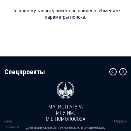
По вашему запросу ничего не найдено. Измените
параметры поиска.
Cпецпроекты
МАГИСТРАТУРА
МГУ ИМ.
М.В.ЛОМОНОСОВА
альное
Образова
ь в каждом
для выпускников технических и химических