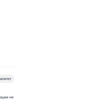
иалитет
зации не