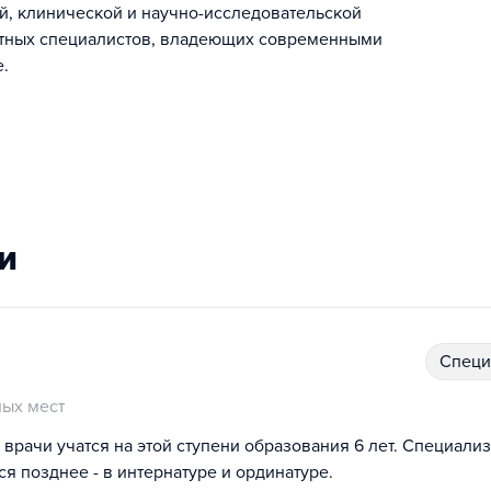
й, клинической и научно-исследовательской
ентных специалистов, владеющих современными
.
и
спец
ых мест
врачи учатся на этой ступени образования 6 лет. Специали
 позднее - в интернатуре и ординатуре.