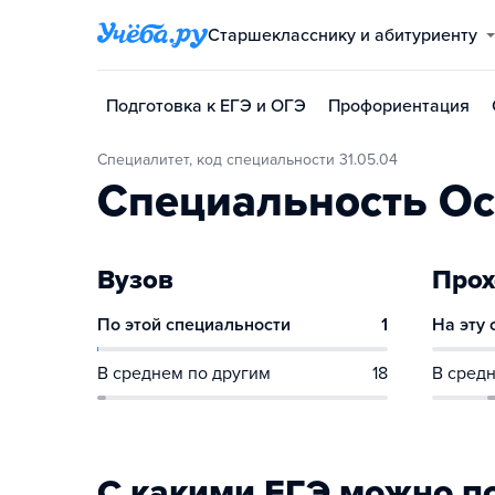
Старшекласснику и абитуриенту
Подготовка к ЕГЭ и ОГЭ
Профориентация
Специалитет, код специальности 31.05.04
Специальность Ос
Вузов
Прох
По этой специальности
1
На эту
В среднем по другим
18
В средн
С какими ЕГЭ можно п