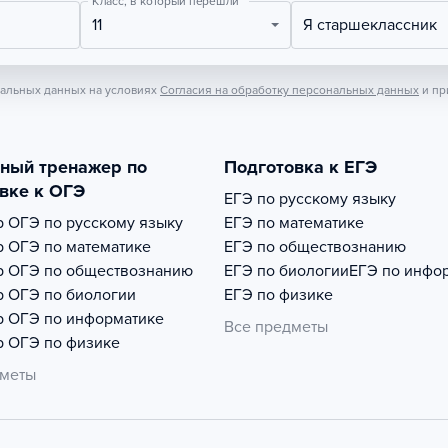
Класс, в который перешли
11
Я старшеклассник
нальных данных на условиях
Согласия на обработку персональных данных
и пр
тный тренажер по
Подготовка к ЕГЭ
вке к ОГЭ
ЕГЭ по русскому языку
р
ОГЭ по русскому языку
ЕГЭ по математике
р
ОГЭ по математике
ЕГЭ по обществознанию
р
ОГЭ по обществознанию
ЕГЭ по биологии
ЕГЭ по инфо
р
ОГЭ по биологии
ЕГЭ по физике
р
ОГЭ по информатике
Все предметы
р
ОГЭ по физике
дметы