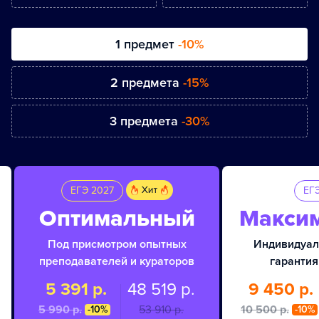
1 предмет
-10%
2 предмета
-15%
3 предмета
-30%
ЕГЭ 2027
ЕГ
Оптимальный
Макси
Под присмотром опытных
Индивидуал
преподавателей и кураторов
гарантия
5 391 р.
48 519 р.
9 450 р.
5 990 p.
53 910 p.
10 500 p.
-10%
-10%