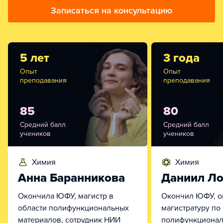
Записаться на консультацию
5 лет
3 года
Опыт
Опыт
преподавания
преподавания
85
80
Средний балл
Средний балл
учеников
учеников
химия
химия
Анна Баранникова
Даниил Ло
Окончила ЮФУ, магистр в
Окончил ЮФУ, о
области полифункциональных
магистратуру по
материалов, сотрудник НИИ
полифункциона