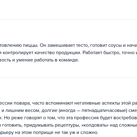
овлению пиццы. Он замешивает тесто, готовит соусы и начи
 контролирует качество продукции. Работает быстро, точно 
ость и умение работать в команде.
ессии повара, часто вспоминают негативные аспекты этой р
 и лишним весом, долгие (иногда — пятнадцатичасовые) см
 Но реже говорят о том, что эта профессия будет востребо
я готовить, придумывать рецептуры, «колдовать» над сложн
арьеру на этом поприще не так уж и сложно.