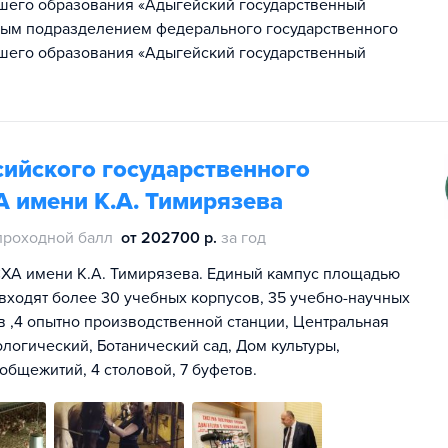
шего образования «Адыгейский государственный
ным подразделением федерального государственного
шего образования «Адыгейский государственный
сийского государственного
А имени К.А. Тимирязева
проходной балл
от 202700 р.
за год
ХА имени К.А. Тимирязева. Единый кампус площадью
а входят более 30 учебных корпусов, 35 учебно-научных
в ,4 опытно производственной станции, Центральная
логический, Ботанический сад, Дом культуры,
общежитий, 4 столовой, 7 буфетов.