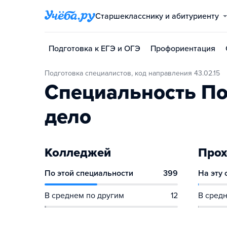
Старшекласснику и абитуриенту
Подготовка к ЕГЭ и ОГЭ
Профориентация
Подготовка специалистов, код направления 43.02.15
Специальность По
дело
Колледжей
Прох
По этой специальности
399
На эту
В среднем по другим
12
В средн