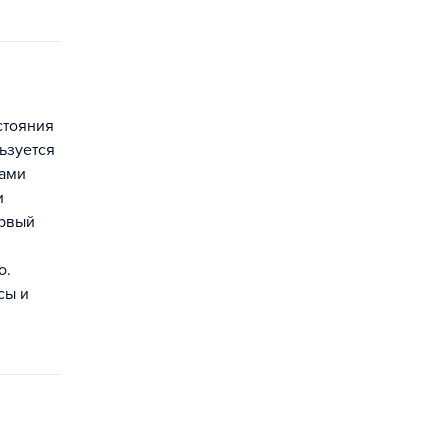
стояния
ьзуется
тами
и
ервый
о.
сы и