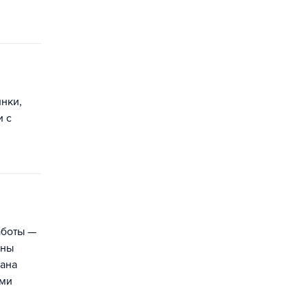
нки,
и с
аботы —
ены
вана
ыми