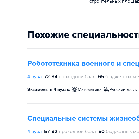
строительных площад
Похожие специальност
Робототехника военного и спе
4
вуза
72-84
проходной балл
65
бюджетных ме
Экзамены в 4 вузах:
математика
русский язык
Специальные системы жизнео
4
вуза
57-82
проходной балл
50
бюджетных ме