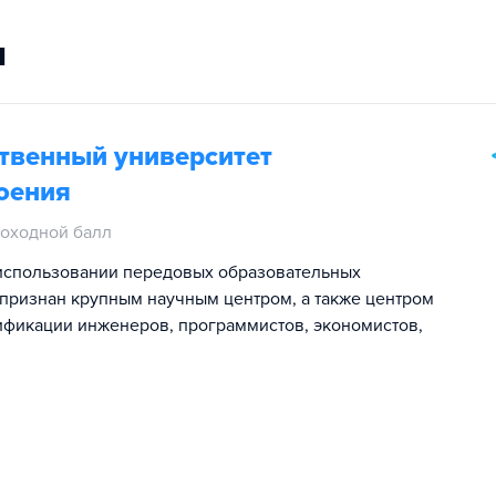
и
ственный университет
оения
оходной балл
использовании передовых образовательных
 признан крупным научным центром, а также центром
ификации инженеров, программистов, экономистов,