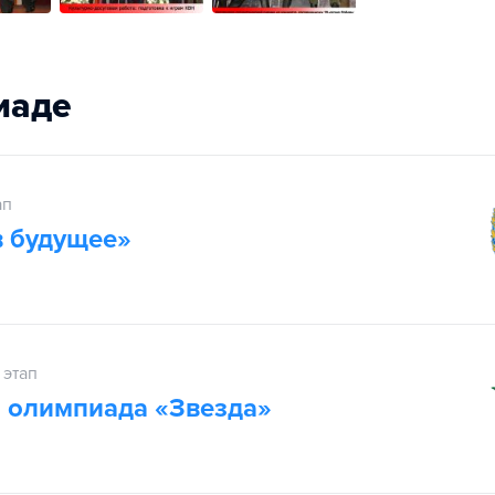
иаде
ап
 будущее»
 этап
 олимпиада «Звезда»