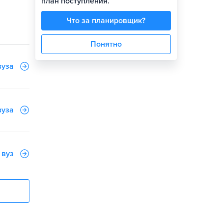
план поступления.
Что за планировщик?
Понятно
вуза
вуза
 вуз