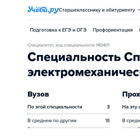
Старшекласснику и абитуриенту
Подготовка к ЕГЭ и ОГЭ
Профориентация
Специалитет, код специальности 140401
Специальность С
электромеханичес
Вузов
Прох
По этой специальности
3
На эту
В среднем по другим
18
В средн