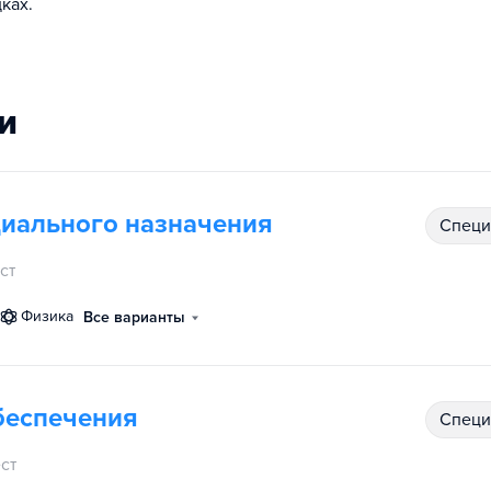
ках.
и
циального назначения
спец
ст
физика
Все варианты
беспечения
спец
ст