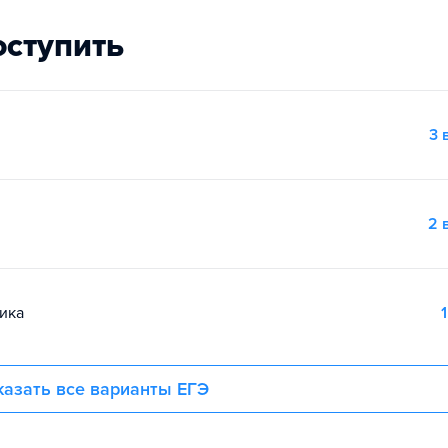
оступить
3 
2 
ика
1
азать все варианты ЕГЭ