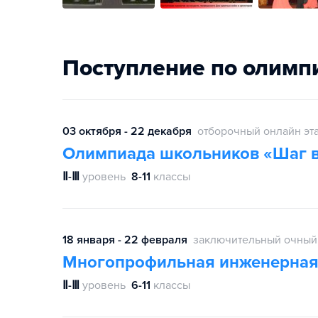
Поступление по олимп
03 октября - 22 декабря
отборочный онлайн эт
Олимпиада школьников «Шаг в
Ⅱ-Ⅲ
уровень
8-11
классы
18 января - 22 февраля
заключительный очный
Многопрофильная инженерная
Ⅱ-Ⅲ
уровень
6-11
классы