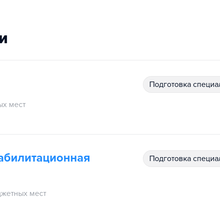
и
подготовка специ
х мест
еабилитационная
подготовка специ
жетных мест