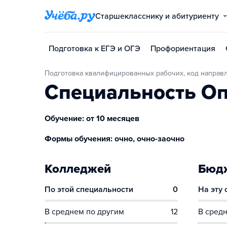
Старшекласснику и абитуриенту
Подготовка к ЕГЭ и ОГЭ
Профориентация
Подготовка квалифицированных рабочих, код направ
Специальность Оп
Обучение: от 10 месяцев
Формы обучения: очно, очно-заочно
Колледжей
Бюдж
По этой специальности
0
На эту
В среднем по другим
12
В средн