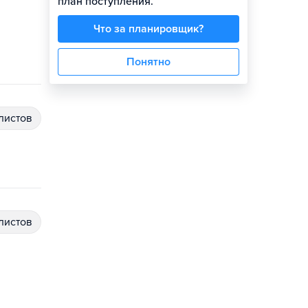
план поступления.
Что за планировщик?
Понятно
алистов
алистов