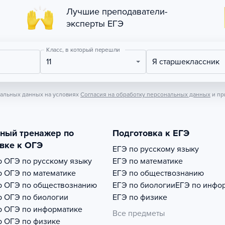
Лучшие преподаватели-
эксперты ЕГЭ
Класс, в который перешли
11
Я старшеклассник
нальных данных на условиях
Согласия на обработку персональных данных
и пр
тный тренажер по
Подготовка к ЕГЭ
вке к ОГЭ
ЕГЭ по русскому языку
р
ОГЭ по русскому языку
ЕГЭ по математике
р
ОГЭ по математике
ЕГЭ по обществознанию
р
ОГЭ по обществознанию
ЕГЭ по биологии
ЕГЭ по инфо
р
ОГЭ по биологии
ЕГЭ по физике
р
ОГЭ по информатике
Все предметы
р
ОГЭ по физике