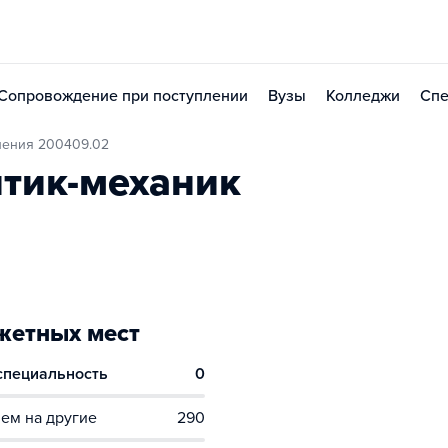
Сопровождение при поступлении
Вузы
Колледжи
Спе
ления 200409.02
тик-механик
етных мест
 специальность
0
ем на другие
290