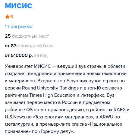
МИСИС
5
1
программа
25
бюджетных мест
от 83
проходной балл
от 510000 р.
за год
Университет МИСИС — ведущий вуз страны в области
создания, внедрения и применения новых технологий
и материалов. Входит в топ-5 лучших вузов страны по
версии Round University Rankings и в топ-10 согласно
рейтингам Times High Education и Интерфакс. Вуз
занимает первое место в России в предметном
рейтинге QS по материаловедению, в рейтингах RAEX и
U.S.News по «Технологиям материалов», в ARWU по
металлургии, в премьер-лиге списка «Национальное
признание» по «Горному делу».