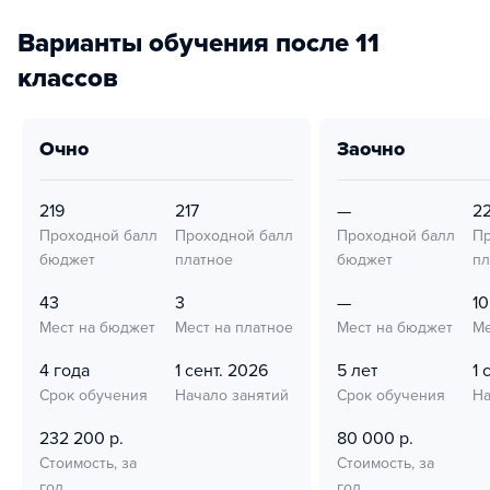
Варианты обучения после 11
классов
очно
заочно
219
217
—
22
Проходной балл
Проходной балл
Проходной балл
Пр
бюджет
платное
бюджет
пл
43
3
—
10
Мест на бюджет
Мест на платное
Мест на бюджет
Ме
4 года
1 сент. 2026
5 лет
1 
Срок обучения
Начало занятий
Срок обучения
На
232 200 р.
80 000 р.
Стоимость, за
Стоимость, за
год
год