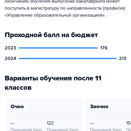
окончанию обучения выпускник бакалавриата может
поступить в магистратуру по направленности (профилю)
«Управление образовательной организацией».
Проходной балл на бюджет
2023
176
2024
213
Варианты обучения после 11
классов
очно
заочно
—
122
—
15
Проходной балл
Проходной балл
Проходной балл
Пр