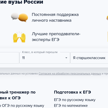
ие вузы России
Постоянная поддержка
личного наставника
Лучшие преподаватели-
эксперты ЕГЭ
Класс, в который перешли
11
Я старшеклассник
нальных данных на условиях
Согласия на обработку персональных данных
и пр
тный тренажер по
Подготовка к ЕГЭ
вке к ОГЭ
ЕГЭ по русскому языку
р
ОГЭ по русскому языку
ЕГЭ по математике