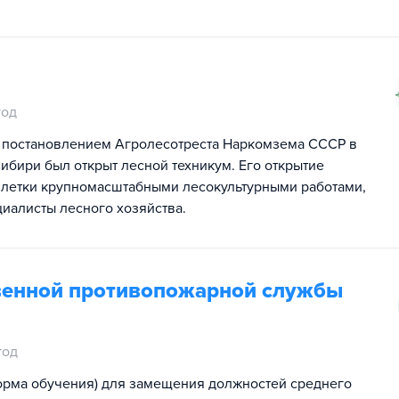
год
да постановлением Агролесотреста Наркомзема СССР в
ибири был открыт лесной техникум. Его открытие
илетки крупномасштабными лесокультурными работами,
иалисты лесного хозяйства.
твенной противопожарной службы
год
форма обучения) для замещения должностей среднего