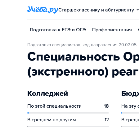
Старшекласснику и абитуриенту
Подготовка к ЕГЭ и ОГЭ
Профориентация
Подготовка специалистов, код направления 20.02.05
Специальность Ор
(экстренного) реа
Колледжей
Бюдж
По этой специальности
18
На эту
В среднем по другим
12
В средн