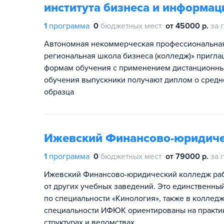
института бизнеса и информац
1
программа
0
бюджетных мест
от 45000 р.
за 
Автономная некоммерческая профессиональная
региональная школа бизнеса (колледж)» приглаш
формам обучения с применением дистанционных
обучения выпускники получают диплом о сред
образца
Ижевский Финансово-юридиче
1
программа
0
бюджетных мест
от 79000 р.
за 
Ижевский Финансово-юридический колледж работ
от других учебных заведений. Это единственны
по специальности «Кинология», также в колледж
специальности ИФЮК ориентированы на практик
структурах и ведомствах.