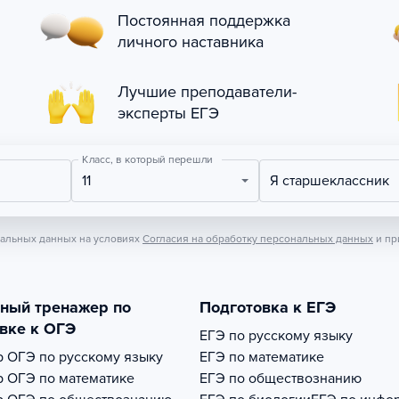
Постоянная поддержка
личного наставника
Лучшие преподаватели-
эксперты ЕГЭ
Класс, в который перешли
11
Я старшеклассник
нальных данных на условиях
Согласия на обработку персональных данных
и пр
тный тренажер по
Подготовка к ЕГЭ
вке к ОГЭ
ЕГЭ по русскому языку
р
ОГЭ по русскому языку
ЕГЭ по математике
р
ОГЭ по математике
ЕГЭ по обществознанию