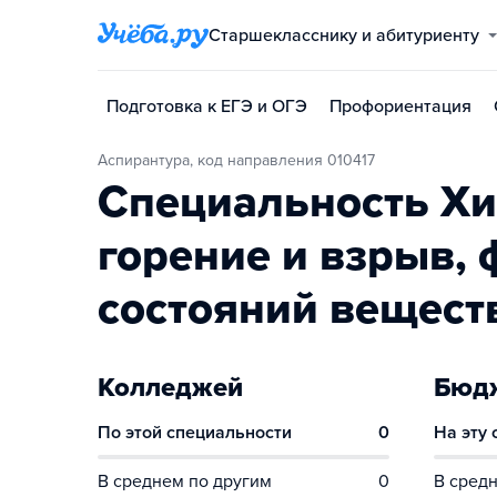
Старшекласснику и абитуриенту
Подготовка к ЕГЭ и ОГЭ
Профориентация
Аспирантура, код направления 010417
Специальность Хи
горение и взрыв,
состояний вещест
Колледжей
Бюдж
По этой специальности
0
На эту
В среднем по другим
0
В средн