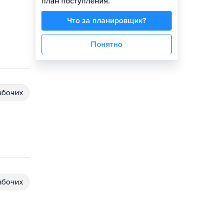
план поступления.
Что за планировщик?
Понятно
абочих
абочих