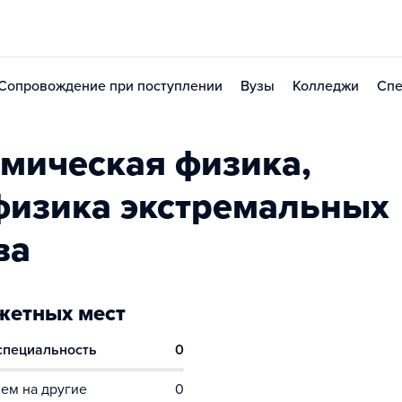
Сопровождение при поступлении
Вузы
Колледжи
Спе
мическая физика,
 физика экстремальных
ва
етных мест
 специальность
0
ем на другие
0