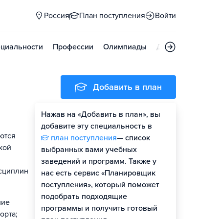
Россия
План поступления
Войти
циальности
Профессии
Олимпиады
Дни открытых д
Добавить в план
Нажав на «Добавить в план», вы
добавите эту специальность в
ются
план поступления
— список
кой
выбранных вами учебных
заведений и программ. Также у
сциплин
нас есть сервис «Планировщик
поступления», который поможет
подобрать подходящие
ние
программы и получить готовый
орта;