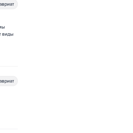
лавриат
мы
т виды
лавриат