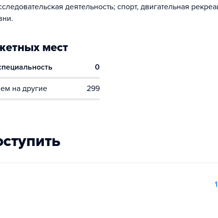
следовательская деятельность; спорт, двигательная рекреа
зни.
етных мест
 специальность
0
ем на другие
299
оступить
1