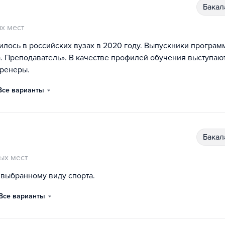
бака
х мест
илось в российских вузах в 2020 году. Выпускники програм
. Преподаватель». В качестве профилей обучения выступаю
тренеры.
Все варианты
бака
ых мест
 выбранному виду спорта.
Все варианты