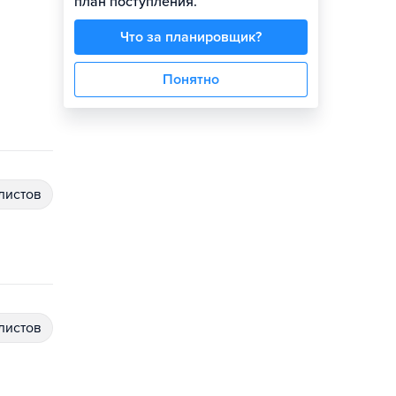
план поступления.
Что за планировщик?
Понятно
алистов
алистов