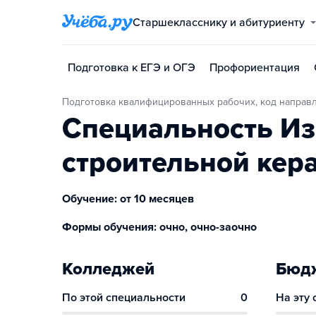
Старшекласснику и абитуриенту
Подготовка к ЕГЭ и ОГЭ
Профориентация
Подготовка квалифицированных рабочих, код направ
Специальность Из
строительной кер
Обучение: от 10 месяцев
Формы обучения: очно, очно-заочно
Колледжей
Бюдж
По этой специальности
0
На эту