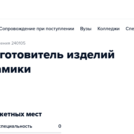
Сопровождение при поступлении
Вузы
Колледжи
Спе
ления 240105
готовитель изделий
амики
етных мест
 специальность
0