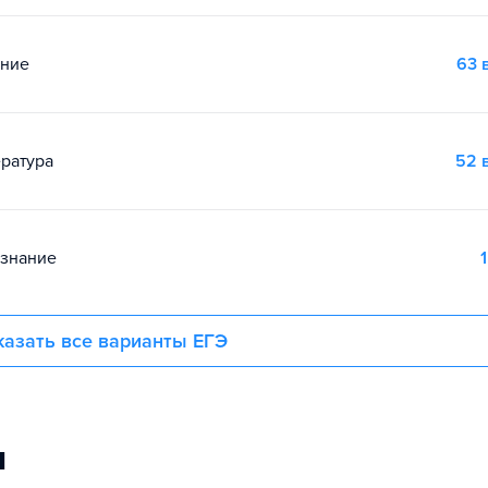
ание
63 
ература
52 
ознание
1
азать все варианты ЕГЭ
и