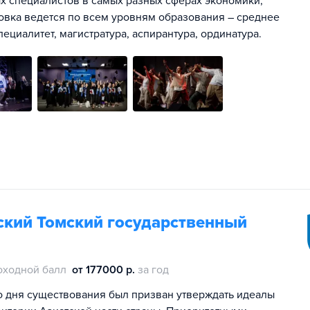
х специалистов в самых разных сферах экономики,
овка ведется по всем уровням образования – среднее
ециалитет, магистратура, аспирантура, ординатура.
кий Томский государственный
оходной балл
от 177000 р.
за год
о дня существования был призван утверждать идеалы