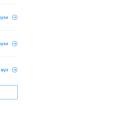
вуза
вуза
 вуз