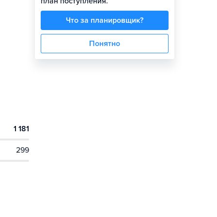
план поступления.
Что за планировщик?
Понятно
1 181
299