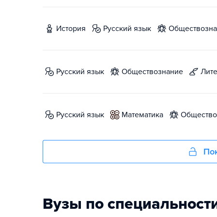
история
русский язык
обществозн
русский язык
обществознание
лит
русский язык
математика
обществ
Пок
Вузы по специальност