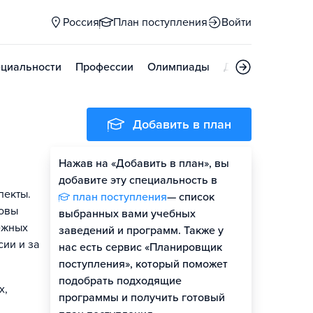
Россия
План поступления
Войти
циальности
Профессии
Олимпиады
Дни открытых д
Добавить в план
Нажав на «Добавить в план», вы
добавите эту специальность в
пекты.
план поступления
— список
новы
выбранных вами учебных
ежных
заведений и программ. Также у
ии и за
нас есть сервис «Планировщик
поступления», который поможет
подобрать подходящие
х,
программы и получить готовый