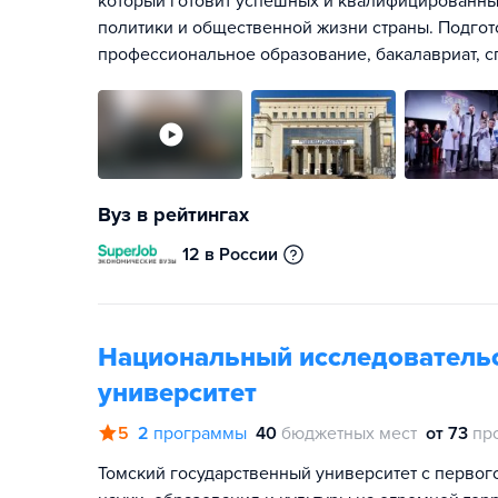
который готовит успешных и квалифицированны
политики и общественной жизни страны. Подгот
профессиональное образование, бакалавриат, сп
Вуз в рейтингах
12 в России
Национальный исследовательс
университет
5
2
программы
40
бюджетных мест
от 73
пр
Томский государственный университет с первог