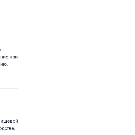
о
ение при
цию,
 пищевой
одстве.