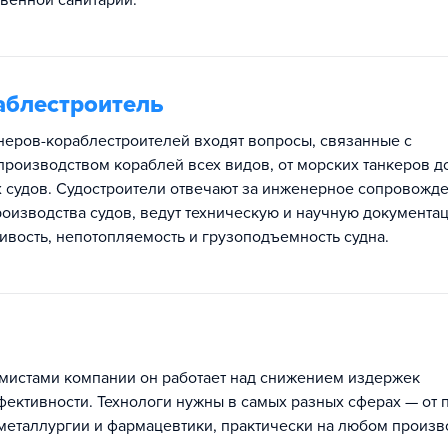
венной санитарии.
аблестроитель
еров-кораблестроителей входят вопросы, связанные с
производством кораблей всех видов, от морских танкеров д
 судов. Судостроители отвечают за инженерное сопровожд
роизводства судов, ведут техническую и научную документа
ивость, непотопляемость и грузоподъемность судна.
омистами компании он работает над снижением издержек
ективности. Технологи нужны в самых разных сферах — от
еталлургии и фармацевтики, практически на любом произв