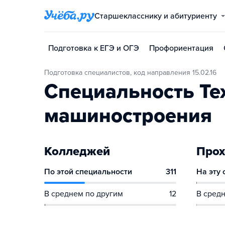
Старшекласснику и абитуриенту
Подготовка к ЕГЭ и ОГЭ
Профориентация
Подготовка специалистов, код направления 15.02.16
Специальность Те
машиностроения
Колледжей
Прох
По этой специальности
311
На эту
В среднем по другим
12
В средн