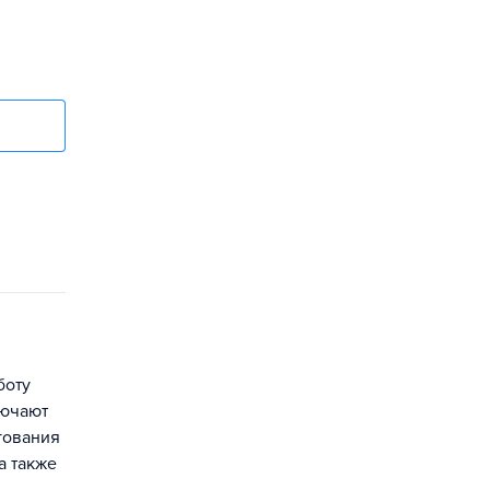
боту
лючают
гования
а также