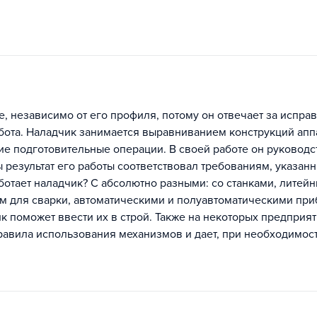
, независимо от его профиля, потому он отвечает за испра
бота. Наладчик занимается выравниванием конструкций аппа
ие подготовительные операции. В своей работе он руководс
 результат его работы соответствовал требованиям, указан
ботает наладчик? С абсолютно разными: со станками, литей
 для сварки, автоматическими и полуавтоматическими пр
чик поможет ввести их в строй. Также на некоторых предприя
равила использования механизмов и дает, при необходимост