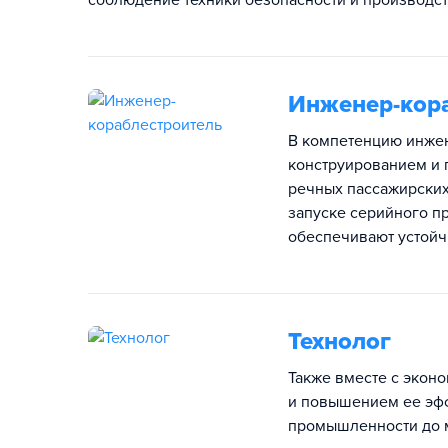
соблюдение техники безопасности и производст
Инженер-кор
В компетенцию инжен
конструированием и 
речных пассажирских
запуске серийного п
обеспечивают устойч
Технолог
Также вместе с экон
и повышением ее эфф
промышленности до м