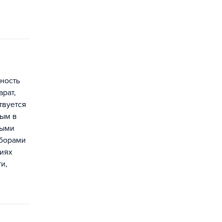
вность
рат,
твуется
ным в
ными
иборами
тиях
и,