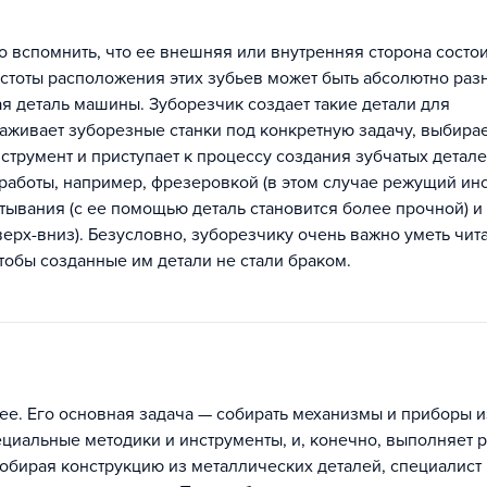
 вспомнить, что ее внешняя или внутренняя сторона состои
астоты расположения этих зубьев может быть абсолютно ра
ная деталь машины. Зуборезчик создает такие детали для
аживает зуборезные станки под конкретную задачу, выбирае
трумент и приступает к процессу создания зубчатых детале
работы, например, фрезеровкой (в этом случае режущий ин
тывания (с ее помощью деталь становится более прочной) и
ерх-вниз). Безусловно, зуборезчику очень важно уметь чит
тобы созданные им детали не стали браком.
е. Его основная задача — собирать механизмы и приборы и
ециальные методики и инструменты, и, конечно, выполняет р
собирая конструкцию из металлических деталей, специалист