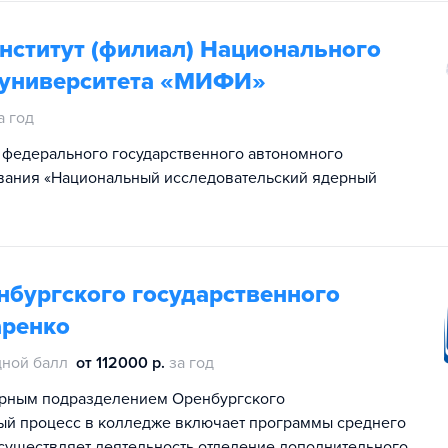
нститут (филиал) Национального
 университета «МИФИ»
а год
 федерального государственного автономного
вания «Национальный исследовательский ядерный
нбургского государственного
аренко
ной балл
от 112000 р.
за год
турным подразделением Оренбургского
ный процесс в колледже включает программы среднего
существляет деятельность отделение дополнительного