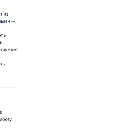
т из
зными —
т и
й.
струмент
ать
з
аботу,