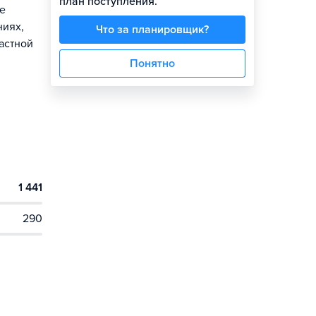
план поступления.
бе
ниях,
Что за планировщик?
астной
Понятно
1 441
290