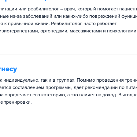
литации или реабилитолог – врач, который помогает пациен
нные из-за заболеваний или каких-либо повреждений функц
я к привычной жизни. Реабилитолог часто работает
физиотерапевтами, ортопедами, массажистами и психологами
тнесу
ак индивидуально, так и в группах. Помимо проведения трен
ается составлением программы, дает рекомендации по пита
 определяет его категорию, а это влияет на доход. Выгодн
е тренировки.