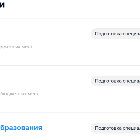
и
подготовка специ
джетных мест
подготовка специ
бюджетных мест
образования
подготовка специ