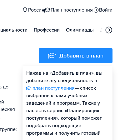
Россия
План поступления
Войти
циальности
Профессии
Олимпиады
Дни открытых д
Добавить в план
Нажав на «Добавить в план», вы
добавите эту специальность в
а до
план поступления
— список
выбранных вами учебных
ой
заведений и программ. Также у
ческая
нас есть сервис «Планировщик
.
поступления», который поможет
подобрать подходящие
группе:
программы и получить готовый