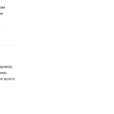
там
ии
.
ировок,
нию.
ее всего