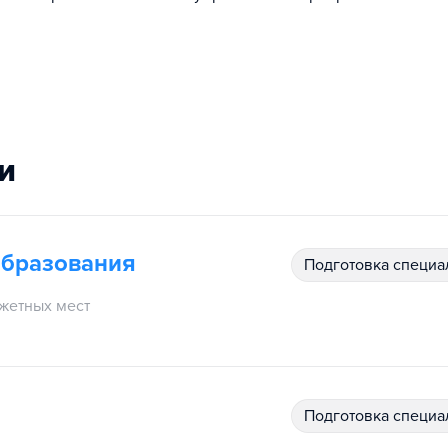
и
образования
подготовка специ
жетных мест
подготовка специ