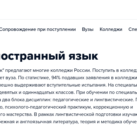
Сопровождение при поступлении
Вузы
Колледжи
Спе
ностранный язык
к" предлагают многие колледжи России. Поступить в колле
ет вуза. По статистике, 94% подавших заявления в колледжи
спешно выдерживают вступительные испытания. На специаль
евятых и одиннадцатых классов. При обучении по специал
а два блока дисциплин: педагогические и лингвистические.
ю, психолого-педагогический практикум, коррекционную и
го мастерства. В рамках лингвистической подготовки изуча
бежная и англоязычная литература, теория и методика обуч