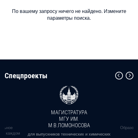
По вашему запросу ничего не найдено. Измените
параметры поиска.
Cпецпроекты
МАГИСТРАТУРА
МГУ ИМ.
М.В.ЛОМОНОСОВА
альное
Образова
ь в каждом
для выпускников технических и химических