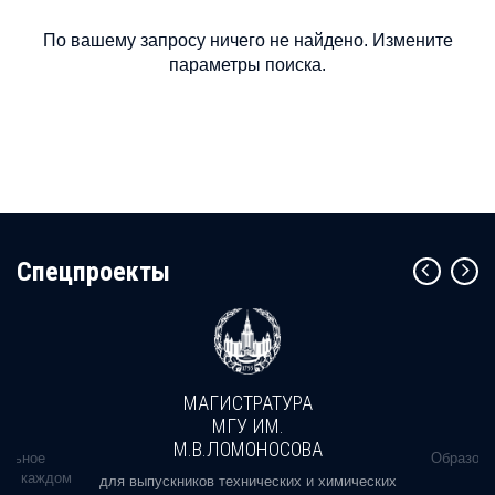
По вашему запросу ничего не найдено. Измените
параметры поиска.
Cпецпроекты
МАГИСТРАТУРА
МГУ ИМ.
М.В.ЛОМОНОСОВА
альное
Образова
ь в каждом
для выпускников технических и химических