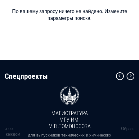
По вашему запросу ничего не найдено. Измените
параметры поиска.
Cпецпроекты
МАГИСТРАТУРА
МГУ ИМ.
М.В.ЛОМОНОСОВА
альное
Образова
ь в каждом
для выпускников технических и химических