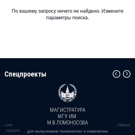
По вашему запросу ничего не найдено. Измените
параметры поиска.
Cпецпроекты
МАГИСТРАТУРА
МГУ ИМ.
М.В.ЛОМОНОСОВА
альное
Образова
ь в каждом
для выпускников технических и химических